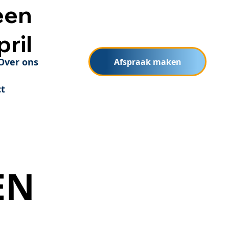
een
pril
Over ons
Afspraak maken
t
EN
EN