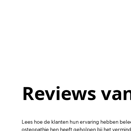
Reviews van
Reviews van
Lees hoe de klanten hun ervaring hebben bele
osteopathie hen heeft geholpen bij het vermin