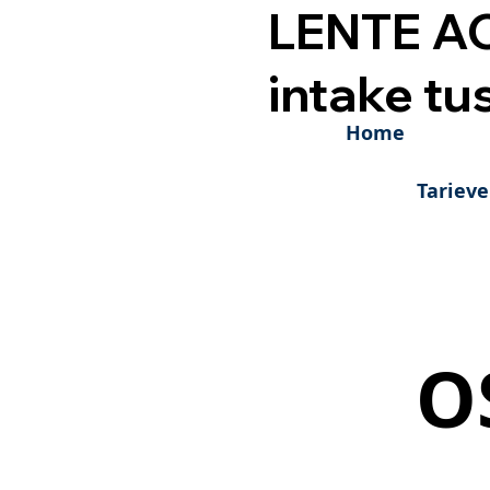
LENTE AC
intake tu
Home
Tariev
O
O