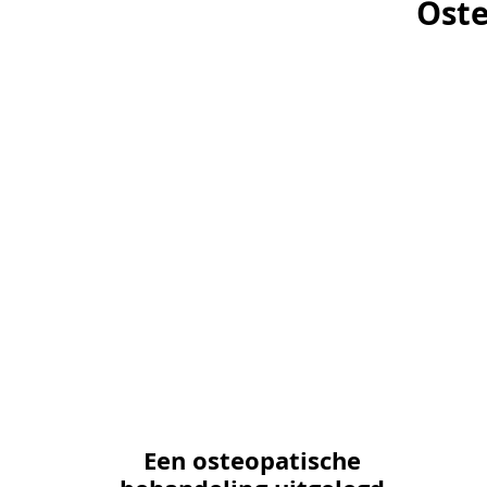
Oste
Oste
Een osteopatische
Een osteopatische