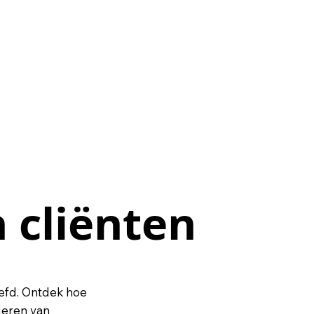
 cliënten
 cliënten
efd. Ontdek hoe
deren van