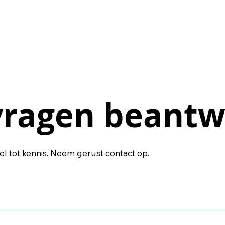
ragen beant
ragen beant
tel tot kennis. Neem gerust contact op.