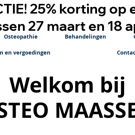
TIE! 25% korting op 
ssen 27 maart en 18 a
Osteopathie
Behandelingen
en en vergoedingen
Contac
Welkom bij
Welkom bij
STEO MAASS
STEO MAASS