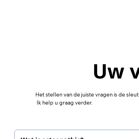
Uw v
Uw v
Het stellen van de juiste vragen is de sleu
Ik help u graag verder.