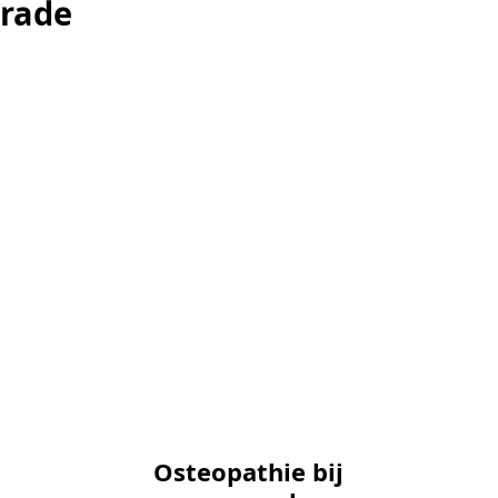
krade
krade
Osteopathie bij
Osteopathie bij