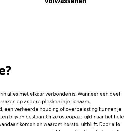
volwassenen
volwassenen
e?
e?
in alles met elkaar verbonden is. Wanneer een deel
orzaken op andere plekken in je lichaam.
eid, een verkeerde houding of overbelasting kunnen je
n blijven bestaan. Onze osteopaat kijkt naar het hele
andaan komen en waarom herstel uitblijft. Door alle