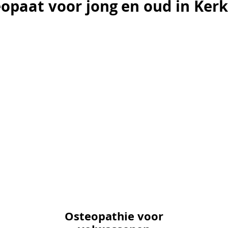
opaat voor jong en oud in Ker
opaat voor jong en oud in Ker
Osteopathie voor
Osteopathie voor