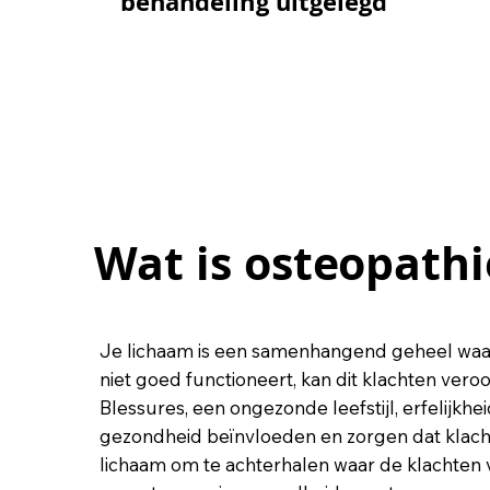
behandeling uitgelegd
behandeling uitgelegd
Wat is osteopathi
Wat is osteopathi
Je lichaam is een samenhangend geheel waar
niet goed functioneert, kan dit klachten vero
Blessures, een ongezonde leefstijl, erfelijkh
gezondheid beïnvloeden en zorgen dat klachte
lichaam om te achterhalen waar de klachten v