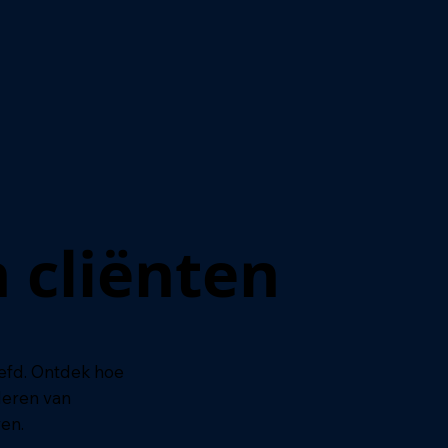
 cliënten
 cliënten
efd. Ontdek hoe
deren van
ven.