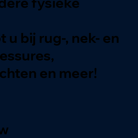
dere fysieke
u bij rug-, nek- en
lessures,
achten en meer!
uw