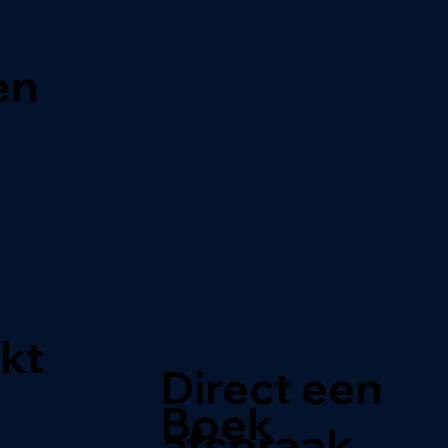
en
jkt
Direct een
Boek
afspraak