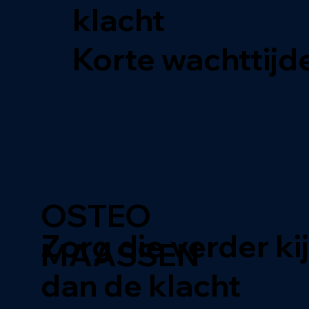
klacht
Korte wachttijd
OSTEO
Zorg die verder ki
MAASSEN
dan de klacht