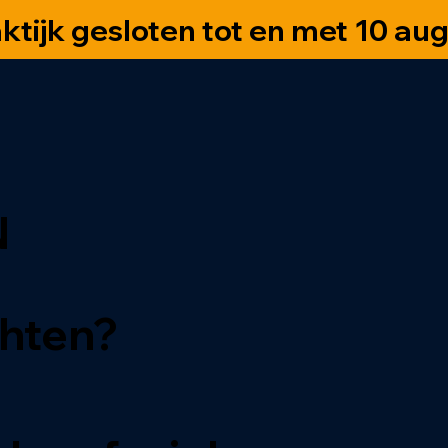
ktijk gesloten tot en met 10 au
N
chten?