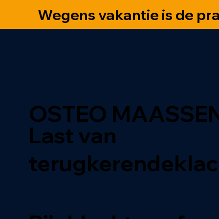
Wegens vakantie is de pra
OSTEO MAASSE
Last van
terugkerende
kla