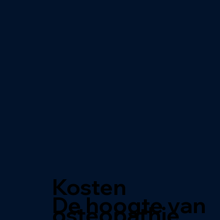
Kosten
De hoogte van
osteopathie